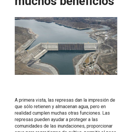
muchos beneficios
Snowpack
Reservoirs
Dams
Integrating renewables
Power generation
Reliable energy
A primera vista, las represas dan la impresión de
Grid resilience
que sólo retienen y almacenan agua, pero en
realidad cumplen muchas otras funciones. Las
Resource adequacy
represas pueden ayudar a proteger a las
comunidades de las inundaciones, proporcionar
Transmission